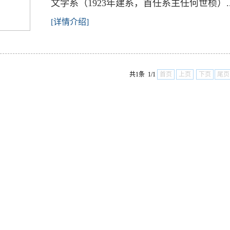
文学系（1923年建系，首任系主任何世桢）..
[详情介绍]
共1条 1/1
首页
上页
下页
尾页