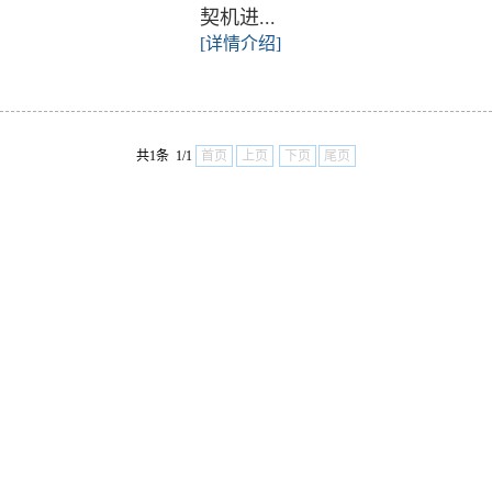
契机进...
[详情介绍]
共1条 1/1
首页
上页
下页
尾页