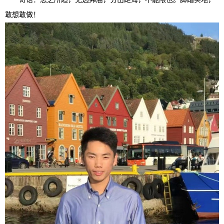
敢想敢做！