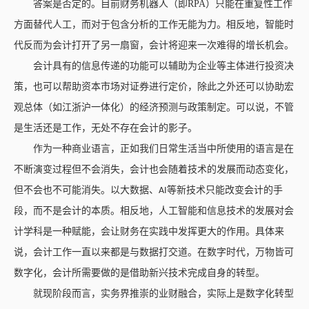
答案是否定的。目前财务机器人（即
RPA
）只能在重复性工作
方面替代人工，而对于包含分析的工作无能为力。相反地，智能时
代反而为会计打开了另一扇窗，会计将迎来一次难得的增长机会。
会计具有的信息传递的功能可以辅助为企业等主体进行投资决
策，也可以帮助资本市场对证券进行定价，除此之外还可以协助宏
观总体（如江浙沪一体化）的经济预测与政策制定。可以说，不管
是生活还是工作，无处不存在会计的影子。
作为一种商业语言，正如我们日常生活当中所使用的语言是在
不断演变过程但不会消失，会计也会随着技术的发展而动态变化，
但不会也不可能消失。以大数据、
等新技术只能改变会计的手
AI
段，而不是会计的本质。相反地，人工智能和信息技术的发展对会
计学科是一种赋能，会让财务在实践中发挥更大的作用。具体来
说，会计工作一直以来都是与数据打交道。在
数字时代，万物皆可
数字化，会计所需要做的是借助新兴技术完成自身的转型。
就现阶段而言，实务界推崇的业财融合，实际上是数字化转型