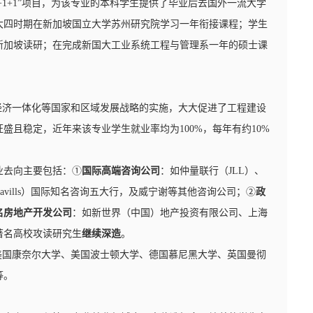
1+1”项目，为该专业的本科学生提供了毕业后去国外一流大学
大四时期在新加坡国立大学苏州研究院学习一年衔接课程；学生
新加坡读研；在完成新国大工业系统工程与管理系一年的硕士课
域经济一体化等国家和区域发展战略的实施，大大促进了工程建设
且稳定，近年来该专业学生就业率均为100%，每年有约10%
业去向主要包括：①
国际高端咨询公司
：如仲量联行（JLL）、
Savills）国际知名咨询五大行，及威宁谢等其他咨询公司；②
政
名房地产开发公司
：如新世界（中国）地产投资有限公司、上海
著名高校攻读研究生
继续深造
。
美国康奈尔大学、美国波士顿大学、德国慕尼黑大学、英国曼彻
等。