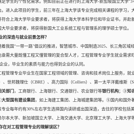
足学生的个性化需求。例如目前正在进行的上海大学-新加坡国立大学“3+
会。进入此项目的学生，前三年在上海大学该专业完成相关课程的学习，
并符合上海大学毕业要求者，将获得上海大学本科学位和毕业证书，并赴
国大毕业要求者，将获得新国大工业系统工程与管理系的理学硕士学位。
专业的深造与就业前景怎样？
随着我国“一带一路”倡议的推进，智慧城市、中国制造2025、长三角区
亟需大量既懂工程又懂管理的复合型人才，工程管理专业学生就业需求旺盛
强企业，毕业生的素质与能力也得到企业的认同。
工程管理专业毕业生在国家工程领域的管理、咨询和技术岗位上服务，就
）、世邦魏理仕（CBRE）、高力国际（Colliers）、第一太平洋戴维斯（
相关部门
，工商银行、上海银行、交通银行、农业银行等
银行机构
；③
知
④
大型国有建设集团
，如上海建工集团、上海城建集团等。⑤国内和国外
该专业每年约有30%左右学生选择国内读研或出国深造，去往的学校包括
墨尔本大学、新加坡国立大学、上海交通大学、北京理工大学、上海大学
否存在对工程管理专业的理解误区？