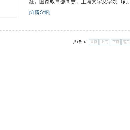
准，国家教育部同意，上海大学文学院（前..
[详情介绍]
共1条 1/1
首页
上页
下页
尾页