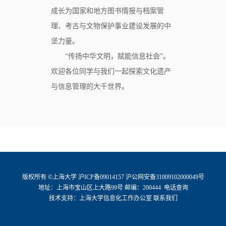
成长为国家和地方图书情报与档案管
理、考古与文物保护事业建设发展的中
坚力量。
“传扬中华文明，赋能信息社会”。
欢迎各位同学与我们一起探索文化遗产
与信息管理的大千世界。
版权所有 ©
上海大学
沪ICP备09014157
沪公网安备31009102000049号
地址：上海市宝山区上大路99号 邮编：200444
电话查询
技术支持：
上海大学信息化工作办公室
联系我们