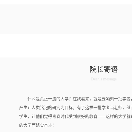
院长寄语
Dean's message
什么是真正一流的大学？在我看来，就是要凝聚一批学者
产生让人类铭记的研究为目标。有了这样一批学者当老师，继
学生，让他们觉得青春时代受到很好的教育——这样的大学就
的大学而踏实奋斗！